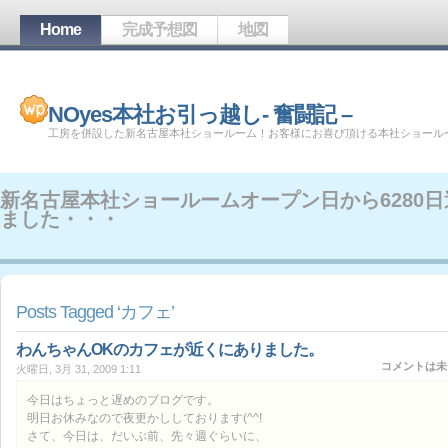
Home
完成予想図
地図
NOyes本社お引っ越し- 奮闘記 –
工房を併設した新名古屋本社ショールーム！お客様にお喜び頂ける本社ショール
新名古屋本社ショールームオープン日から
6280
ました・・・
Posts Tagged ‘カフェ’
わんちゃんOKのカフェが近くにありました。
コメントは未
火曜日, 3月 31, 2009 1:11
今日はちょっと遅めのブログです。
明日お休みなので夜更かししております(^^!
さて、今日は、だいぶ前、先々週ぐらいに、