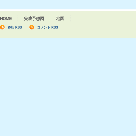
HOME
完成予想図
地図
移転 RSS
コメント RSS