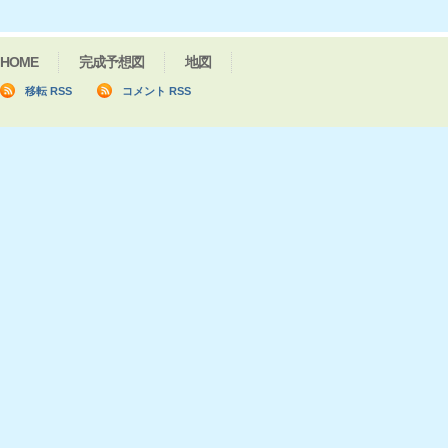
HOME
完成予想図
地図
移転 RSS
コメント RSS