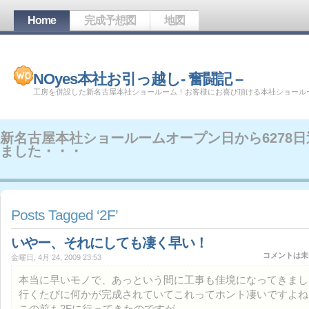
Home
完成予想図
地図
NOyes本社お引っ越し- 奮闘記 –
工房を併設した新名古屋本社ショールーム！お客様にお喜び頂ける本社ショール
新名古屋本社ショールームオープン日から
6278
ました・・・
Posts Tagged ‘2F’
いやー、それにしても凄く早い！
コメントは未
金曜日, 4月 24, 2009 23:53
本当に早いモノで、あっという間に工事も佳境になってきまし
行くたびに何かが完成されていてこれってホント凄いですよね
この前も2Fに行ってきたのですが、