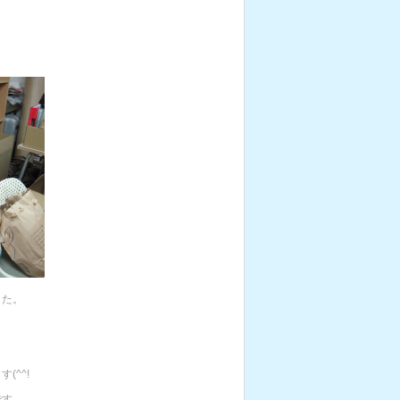
した。
(^^!
です。