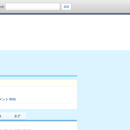
rch
メント RSS
ト
タグ