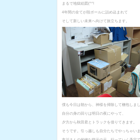
まるで地獄絵図(^^!
4年間の全てが段ボールに詰め込まれて
そして新しい未来へ向けて旅立ちます。
僕も今日は朝から、神様を掃除して梱包しま
自分の身の回りは明日の夜にやって、
夕方から秋田君とトラックを借りてきます。
そうです。引っ越しも自分たちでやっちゃいます
市川さんの的確な指示の元、行っていく予定