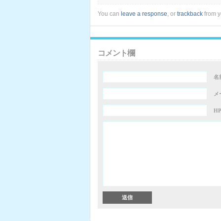
You can
leave a response
, or
trackback
from y
コメント欄
名
メ
H