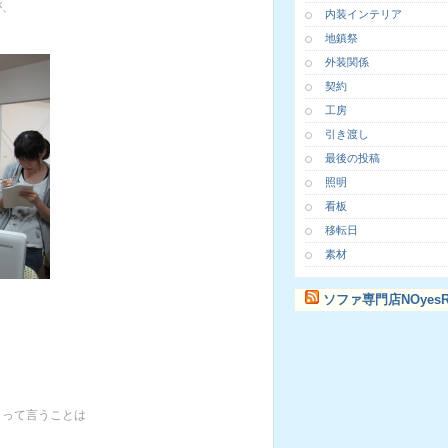
が、
内装インテリア
地鎮祭
外装関係
契約
工房
引き渡し
最後の投稿
照明
看板
移転日
素材
ソファ専門店NOyesR
くって言うことは