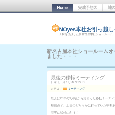
Home
完成予想図
地
NOyes本社お引っ越し-
工房を併設した新名古屋本社ショールーム
新名古屋本社ショールームオ
ました・・・
最後の移転ミーティング
日曜日, 5月 17, 2009 23:13
カテゴリ
ミーティング
思えば昨年の9月頃から始まった移転ミーティ
毎週必ず、土日のどちらかに行っていた甲斐
着実に移転に向けて