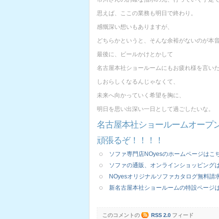
思えば、ここの業務も明日で終わり。
感慨深い想いもありますが、
どちらかというと、そんな余裕がないのが本音(^
最後に、ビールかけとかして
名古屋本社ショールームにもお疲れ様を言い
しおらしくなるんじゃなくて、
未来へ向かっていく希望を胸に、
明日を思い出深い一日として過ごしたいな。
名古屋本社ショールームオープン
頑張るぞ！！！！
ソファ専門店NOyesのホームページはこ
ソファの通販、オンラインショッピング
NOyesオリジナルソファカタログ無料請
新名古屋本社ショールームの特設ページ
このコメントの
RSS 2.0
フィード