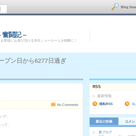
Blog Sea
図
 奮闘記 –
！お客様にお喜び頂ける本社ショールームを鶴舞に！
ープン日から
6277日過ぎ
RSS
最新情報
移転RSS
コ
No Comments
ング。
最近の投稿
コメン
あって、
新ブログ