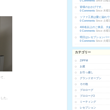
0 Comments
Since 日曜日,
皆様のおかげです。
0 Comments
Since 木曜日,
ソファ工房は愛に溢れて
0 Comments
Since 土曜日,
400名以上のご来店、
0 Comments
Since 水曜日,
明日はレセプションパー
0 Comments
Since 火曜日,
カテゴリー
ZIPFM
お庭
お引っ越し
いて、
グランドオープン
その他
プロローグ
プロローグ2
ました。
ミーティング
、
レセプション