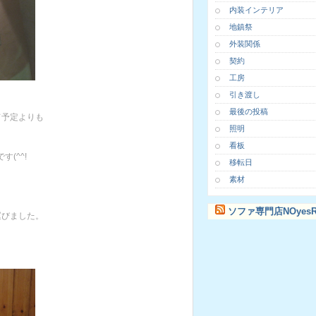
内装インテリア
地鎮祭
外装関係
契約
工房
引き渡し
最後の投稿
て予定よりも
照明
看板
す(^^!
移転日
素材
ソファ専門店NOyesR
運びました。