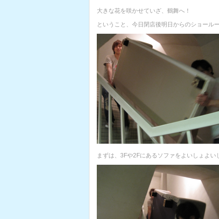
大きな花を咲かせていざ、鶴舞へ！
ということ、今日閉店後明日からのショール
まずは、3Fや2Fにあるソファをよいしょよい