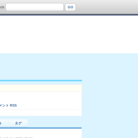
rch
メント RSS
ト
タグ