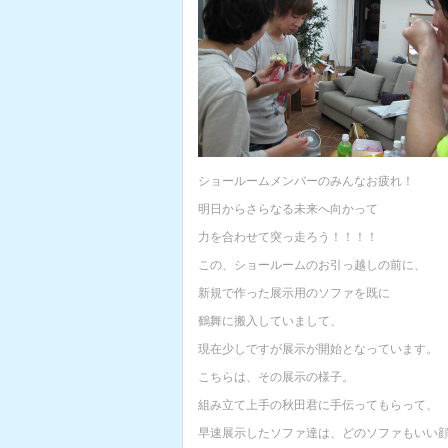
ショールームメンバーのみんなお疲れ！
明日からさらなる未来へ向かって
力を合わせて突っ走ろう！！！！
この、ショールームのお引っ越しの前に、
新規で作った展示用のソファを既に
鶴舞に搬入していまして、
現在少しですが展示が開始となっています。
こちらは、その展示の様子。
組み立て上手の秋田君に手伝ってもらって、
早速展示したソファ達は、どのソファもいい