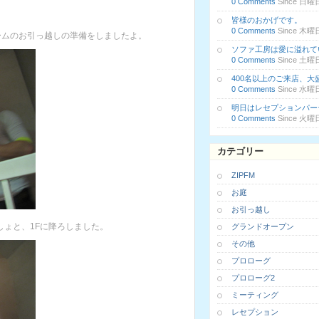
0 Comments
Since 日曜日,
皆様のおかげです。
0 Comments
Since 木曜日,
ームのお引っ越しの準備をしましたよ。
ソファ工房は愛に溢れて
0 Comments
Since 土曜日,
400名以上のご来店、
0 Comments
Since 水曜日,
明日はレセプションパー
0 Comments
Since 火曜日,
カテゴリー
ZIPFM
お庭
お引っ越し
しょと、1Fに降ろしました。
グランドオープン
その他
プロローグ
プロローグ2
ミーティング
レセプション