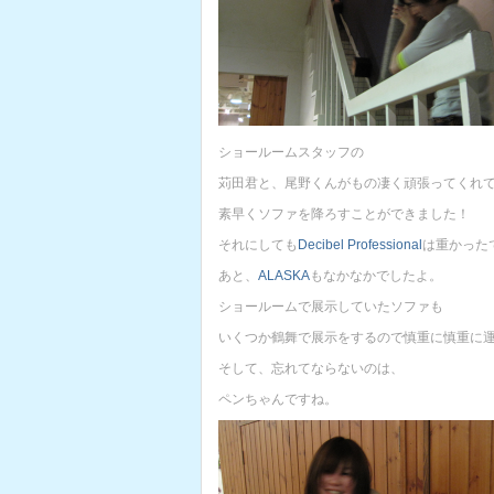
ショールームスタッフの
苅田君と、尾野くんがもの凄く頑張ってくれ
素早くソファを降ろすことができました！
それにしても
Decibel Professional
は重かったで
あと、
ALASKA
もなかなかでしたよ。
ショールームで展示していたソファも
いくつか鶴舞で展示をするので慎重に慎重に
そして、忘れてならないのは、
ペンちゃんですね。