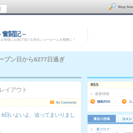
Blog Sea
図
 奮闘記 –
！お客様にお喜び頂ける本社ショールームを鶴舞に！
ープン日から
6277日過ぎ
RSS
レイアウト
最新情報
移転RSS
コ
No Comments
、6日いよいよ、迫ってまいりまし
最近の投稿
コメン
新ブログ
で。