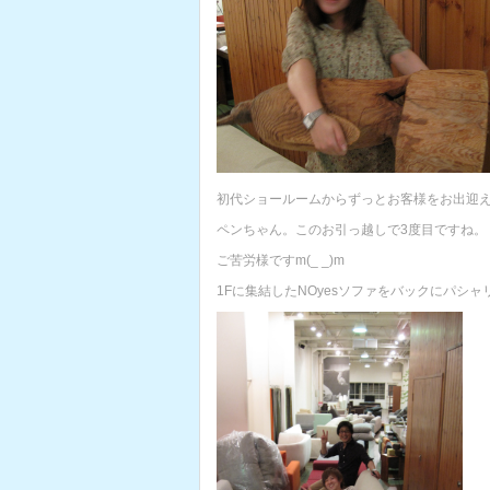
初代ショールームからずっとお客様をお出迎
ペンちゃん。このお引っ越しで3度目ですね。
ご苦労様ですm(_ _)m
1Fに集結したNOyesソファをバックにパシャ